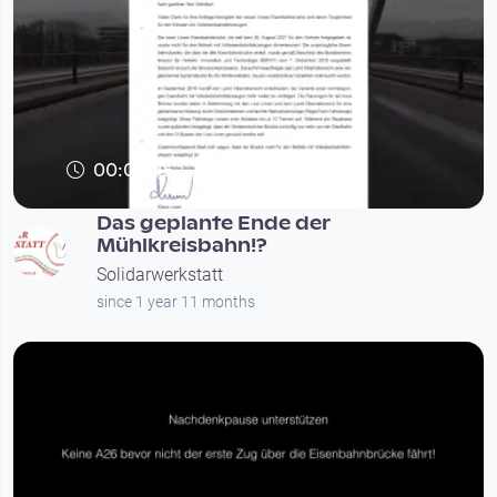
00:04:45
Das geplante Ende der
Mühlkreisbahn!?
Solidarwerkstatt
since 1 year 11 months