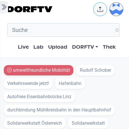
Skip to main content
User 
Hauptnavigation
Live
Lab
Upload
DORFTV
Thek
umweltfreundliche Mobilität
Rudolf Schober
Verkehrswende jetzt!
Hafenbahn
Autofreie Eisenbahnbrücke Linz
durchbindung Mühlkreisbahn in den Hauptbahnhof
Solidarwerkstatt Österreich
Solidarwerkstatt