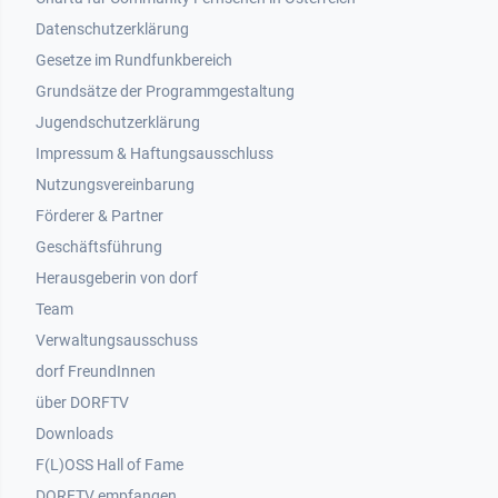
Datenschutzerklärung
Gesetze im Rundfunkbereich
Grundsätze der Programmgestaltung
Jugendschutzerklärung
Impressum & Haftungsausschluss
Nutzungsvereinbarung
Footer 2
Förderer & Partner
Geschäftsführung
Herausgeberin von dorf
Team
Verwaltungsausschuss
dorf FreundInnen
Footer 3
über DORFTV
Downloads
F(L)OSS Hall of Fame
Footer 4
DORFTV empfangen