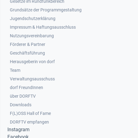
Gesetze im Rundfunkbereich
Grundsätze der Programmgestaltung
Jugendschutzerklärung
Impressum & Haftungsausschluss
Nutzungsvereinbarung
Footer 2
Förderer & Partner
Geschäftsführung
Herausgeberin von dorf
Team
Verwaltungsausschuss
dorf FreundInnen
Footer 3
über DORFTV
Downloads
F(L)OSS Hall of Fame
Footer 4
DORFTV empfangen
Instagram
Facebook