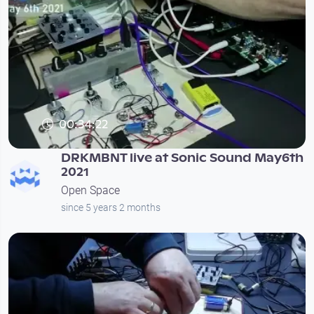
00:34:22
DRKMBNT live at Sonic Sound May6th
2021
Open Space
since 5 years 2 months