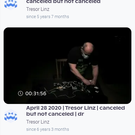
canceled but not canceled
Tresor Linz
since 5 years 7 months
00:31:56
April 28 2020 | Tresor Linz | canceled
but not canceled | dr
Tresor Linz
since 6 years 3 months