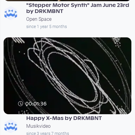
"Stepper Motor Synth" Jam June 23rd
by DRKMBNT
Open Space
since 1 year 5 months
00:01:36
Happy X-Mas by DRKMBNT
Musikvideo
since 3 years 7 months