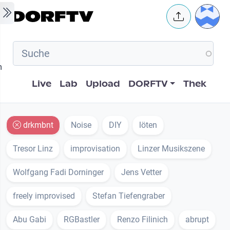
Skip to main content
User 
m
Hauptnavigation
Live
Lab
Upload
DORFTV
Thek
drkmbnt
Noise
DIY
löten
Tresor Linz
improvisation
Linzer Musikszene
Wolfgang Fadi Dorninger
Jens Vetter
freely improvised
Stefan Tiefengraber
Abu Gabi
RGBastler
Renzo Filinich
abrupt