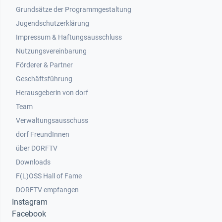
Grundsätze der Programmgestaltung
Jugendschutzerklärung
Impressum & Haftungsausschluss
Nutzungsvereinbarung
Footer 2
Förderer & Partner
Geschäftsführung
Herausgeberin von dorf
Team
Verwaltungsausschuss
dorf FreundInnen
Footer 3
über DORFTV
Downloads
F(L)OSS Hall of Fame
Footer 4
DORFTV empfangen
Instagram
Facebook