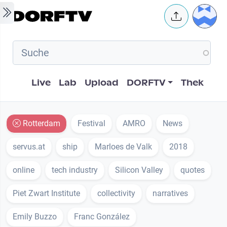
Skip to main content
User 
Hauptnavigation
Live
Lab
Upload
DORFTV
Thek
Rotterdam
Festival
AMRO
News
servus.at
ship
Marloes de Valk
2018
online
tech industry
Silicon Valley
quotes
Piet Zwart Institute
collectivity
narratives
Emily Buzzo
Franc González