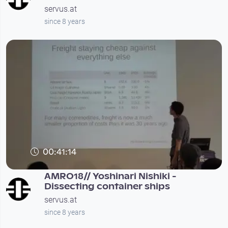
servus.at
since 8 years
00:41:14
AMRO18// Yoshinari Nishiki -
Dissecting container ships
servus.at
since 8 years