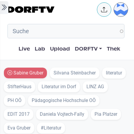
Skip to main content
User 
Hauptnavigation
Live
Lab
Upload
DORFTV
Thek
Sabine Gruber
Silvana Steinbacher
literatur
StifterHaus
Literatur im Dorf
LINZ AG
PH OÖ
Pädagogische Hochschule OÖ
EDIT 2017
Daniela Vojtech-Fally
Pia Platzer
Eva Gruber
#Literatur