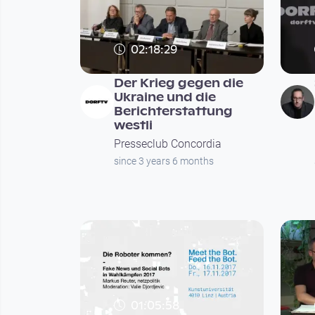
02:18:29
Der Krieg gegen die
Ukraine und die
Berichterstattung
westli
Presseclub Concordia
since 3 years 6 months
01:05:58