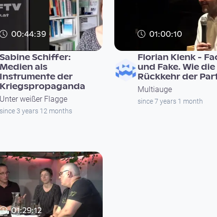
00:44:39
01:00:10
Sabine Schiffer:
Florian Klenk - Fa
Medien als
und Fake. Wie die
Instrumente der
Rückkehr der Par
Kriegspropaganda
Multiauge
Unter weißer Flagge
since 7 years 1 month
since 3 years 12 months
01:29:12