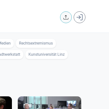
User accoun
 Medien
Rechtsextremismus
adtwerkstatt
Kunstuniversität Linz