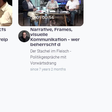
01:00:54
cts
Narrative, Frames,
visuelle
teip
Kommunikation - wer
beherrscht d
Der Stachel im Fleisch -
Politikgespräche mit
Vorwärtsdrang
since 7 years 2 months