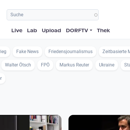
Hauptnavigation
Live
Lab
Upload
DORFTV
Thek
rieg
Fake News
Friedensjournalismus
Zeitbasierte
Walter Ötsch
FPÖ
Markus Reuter
Ukraine
St
r