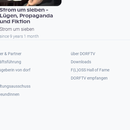
Strom um sieben -
Lügen, Propaganda
und Fiktion
Strom um sieben
since 9 years 1 month
er 2
Footer 3
er & Partner
über DORFTV
äftsführung
Downloads
geberin von dorf
F(L)OSS Hall of Fame
Footer 4
DORFTV empfangen
ltungsausschuss
reundInnen