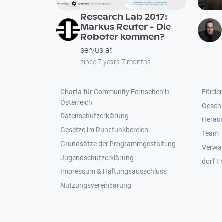
Research Lab 2017:
Markus Reuter - Die
Roboter kommen?
servus.at
since 7 years 7 months
Footer 1
Foot
Charta für Community Fernsehen in
Förder
Österreich
Gesch
Datenschutzerklärung
Heraus
Gesetze im Rundfunkbereich
Team
Grundsätze der Programmgestaltung
Verwa
Jugendschutzerklärung
dorf F
Impressum & Haftungsausschluss
Nutzungsvereinbarung