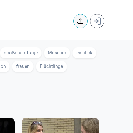
User accoun
straßenumfrage
Museum
einblick
ion
frauen
Flüchtlinge