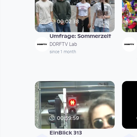
00:02:38
Umfrage: Sommerzeit
DORFTV Lab
since 1 month
00:59:59
EinBlick 313