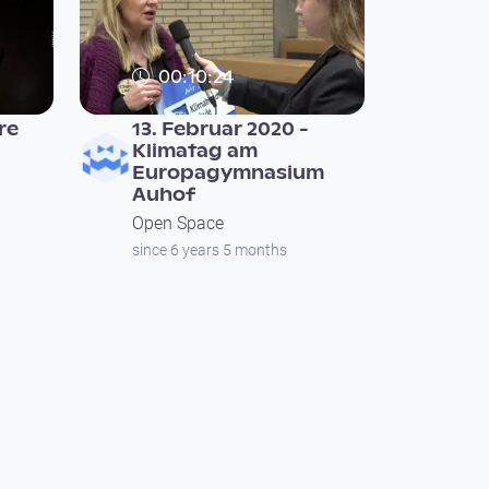
00:10:24
re
13. Februar 2020 -
Klimatag am
Europagymnasium
Auhof
Open Space
since 6 years 5 months