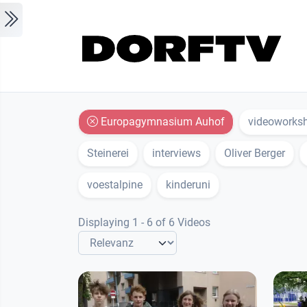
Skip to main content
Europagymnasium Auhof
videoworks
Steinerei
interviews
Oliver Berger
voestalpine
kinderuni
Displaying 1 - 6 of 6 Videos