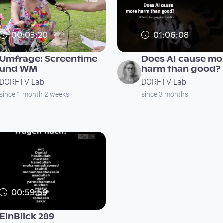
00:03:20
01:06:08
Umfrage: Screentime
Does AI cause mo
und WM
harm than good?
DORFTV Lab
DORFTV Lab
since 1 month 2 weeks
since 3 months
00:59:59
EinBlick 289