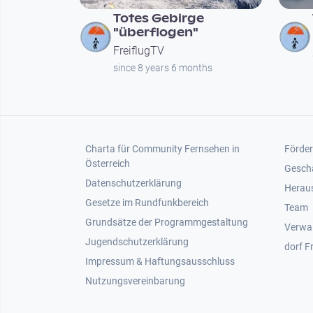
Totes Gebirge
"überflogen"
FreiflugTV
since 8 years 6 months
Footer 1
Foot
Charta für Community Fernsehen in
Förder
Österreich
Gesch
Datenschutzerklärung
Heraus
Gesetze im Rundfunkbereich
Team
Grundsätze der Programmgestaltung
Verwa
Jugendschutzerklärung
dorf F
Impressum & Haftungsausschluss
Nutzungsvereinbarung