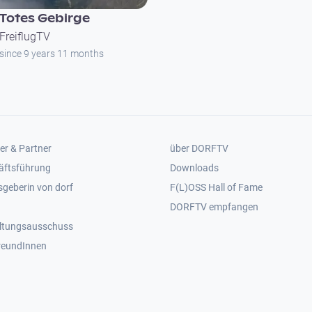
Totes Gebirge
FreiflugTV
since 9 years 11 months
er 2
Footer 3
er & Partner
über DORFTV
äftsführung
Downloads
geberin von dorf
F(L)OSS Hall of Fame
Footer 4
DORFTV empfangen
ltungsausschuss
reundInnen