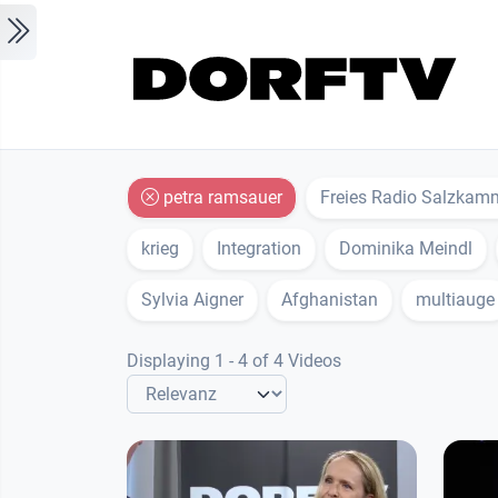
Skip to main content
petra ramsauer
Freies Radio Salzkam
krieg
Integration
Dominika Meindl
Sylvia Aigner
Afghanistan
multiauge
Displaying 1 - 4 of 4 Videos