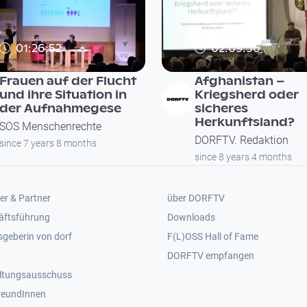
01:26:52
02:09:56
Frauen auf der Flucht
Afghanistan –
und ihre Situation in
Kriegsherd oder
der Aufnahmegese
sicheres
Herkunftsland?
SOS Menschenrechte
DORFTV. Redaktion
since 7 years 8 months
since 8 years 4 months
er 2
Footer 3
er & Partner
über DORFTV
äftsführung
Downloads
geberin von dorf
F(L)OSS Hall of Fame
Footer 4
DORFTV empfangen
ltungsausschuss
reundInnen