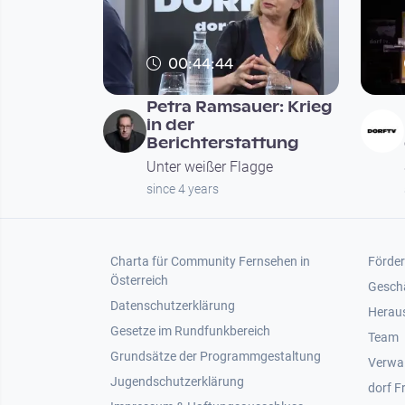
00:44:44
Petra Ramsauer: Krieg
in der
Berichterstattung
Unter weißer Flagge
since 4 years
Footer 1
Foot
Charta für Community Fernsehen in
Förder
Österreich
Gesch
Datenschutzerklärung
Heraus
Gesetze im Rundfunkbereich
Team
Grundsätze der Programmgestaltung
Verwa
Jugendschutzerklärung
dorf F