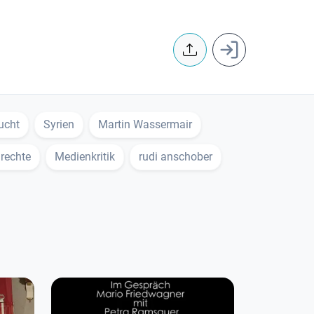
User accoun
ucht
Syrien
Martin Wassermair
rechte
Medienkritik
rudi anschober