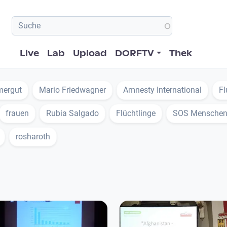
Hauptnavigation
Live
Lab
Upload
DORFTV
Thek
mergut
Mario Friedwagner
Amnesty International
Fl
frauen
Rubia Salgado
Flüchtlinge
SOS Menschen
rosharoth