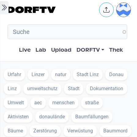
Skip to main content
User 
Hauptnavigation
Live
Lab
Upload
DORFTV
Thek
Urfahr
Linzer
natur
Stadt Linz
Donau
Linz
umweltschutz
Stadt
Dokumentation
Umwelt
aec
menschen
straße
Aktivisten
donaulände
Baumfällungen
Bäume
Zerstörung
Verwüstung
Baummord