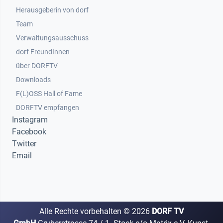
Herausgeberin von dorf
Team
Verwaltungsausschuss
dorf FreundInnen
Footer 3
über DORFTV
Downloads
F(L)OSS Hall of Fame
Footer 4
DORFTV empfangen
Instagram
Facebook
Twitter
Email
Alle Rechte vorbehalten ©
2026
DORF TV