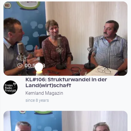
00:55:23
KL#106: Strukturwandel in der
Land(wirt)schaft
Kernland Magazin
since 8 years