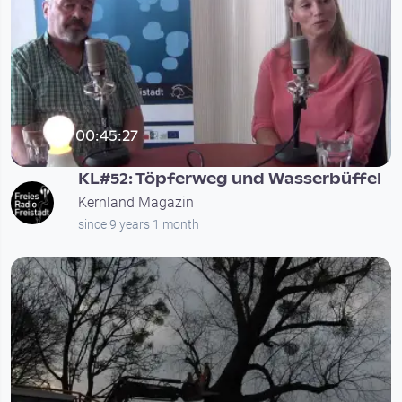
00:45:27
KL#52: Töpferweg und Wasserbüffel
Kernland Magazin
since 9 years 1 month