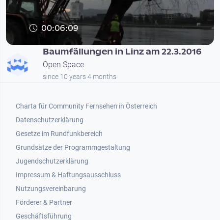
00:06:09
Baumfällungen in Linz am 22.3.2016
Open Space
since 10 years 4 months
Footer 1
Charta für Community Fernsehen in Österreich
Datenschutzerklärung
Gesetze im Rundfunkbereich
Grundsätze der Programmgestaltung
Jugendschutzerklärung
Impressum & Haftungsausschluss
Nutzungsvereinbarung
Footer 2
Förderer & Partner
Geschäftsführung