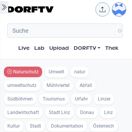
Skip to main content
User 
Hauptnavigation
Live
Lab
Upload
DORFTV
Thek
Naturschutz
Umwelt
natur
umweltschutz
Mühlviertel
Abfall
Südböhmen
Tourismus
Urfahr
Linzer
Landwirtschaft
Stadt Linz
Donau
Linz
Kultur
Stadt
Dokumentation
Österreich