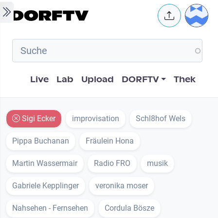
Skip to main content
User 
Hauptnavigation
Live
Lab
Upload
DORFTV
Thek
Sigi Ecker
improvisation
Schl8hof Wels
Pippa Buchanan
Fräulein Hona
Martin Wassermair
Radio FRO
musik
Gabriele Kepplinger
veronika moser
Nahsehen - Fernsehen
Cordula Bösze