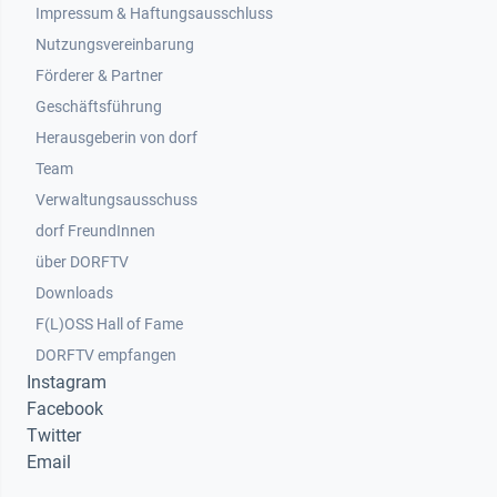
Impressum & Haftungsausschluss
Nutzungsvereinbarung
Footer 2
Förderer & Partner
Geschäftsführung
Herausgeberin von dorf
Team
Verwaltungsausschuss
dorf FreundInnen
Footer 3
über DORFTV
Downloads
F(L)OSS Hall of Fame
Footer 4
DORFTV empfangen
Instagram
Facebook
Twitter
Email