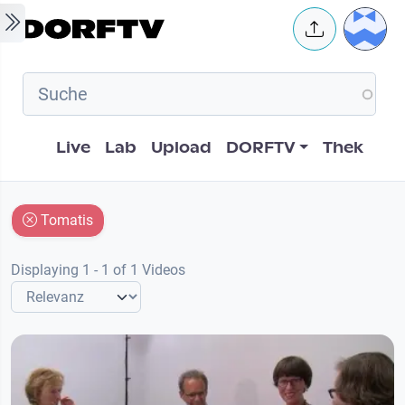
Skip to main content
User 
Hauptnavigation
Live
Lab
Upload
DORFTV
Thek
Tomatis
Displaying 1 - 1 of 1 Videos