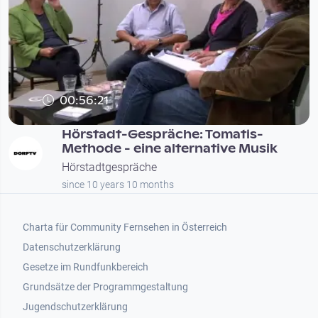
00:56:21
Hörstadt-Gespräche: Tomatis-
Methode - eine alternative Musik
Hörstadtgespräche
since 10 years 10 months
Footer 1
Charta für Community Fernsehen in Österreich
Datenschutzerklärung
Gesetze im Rundfunkbereich
Grundsätze der Programmgestaltung
Jugendschutzerklärung