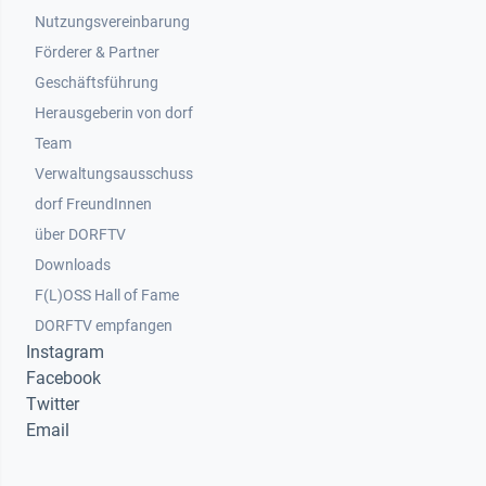
Nutzungsvereinbarung
Footer 2
Förderer & Partner
Geschäftsführung
Herausgeberin von dorf
Team
Verwaltungsausschuss
dorf FreundInnen
Footer 3
über DORFTV
Downloads
F(L)OSS Hall of Fame
Footer 4
DORFTV empfangen
Instagram
Facebook
Twitter
Email