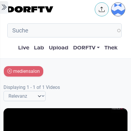
Skip to main content
User 
Hauptnavigation
Live
Lab
Upload
DORFTV
Thek
mediensalon
Displaying 1 - 1 of 1 Videos