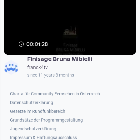
00:01:28
Finisage Bruna Mibielli
franck4tv
since 11 years 8 months
Footer 1
Charta für Community Fernsehen in Österreich
Datenschutzerklärung
Gesetze im Rundfunkbereich
Grundsätze der Programmgestaltung
Jugendschutzerklärung
Impressum & Haftungsausschluss