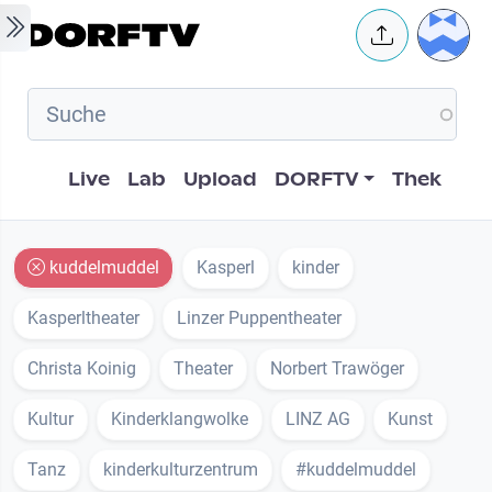
Skip to main content
User 
Hauptnavigation
Live
Lab
Upload
DORFTV
Thek
kuddelmuddel
Kasperl
kinder
Kasperltheater
Linzer Puppentheater
Christa Koinig
Theater
Norbert Trawöger
Kultur
Kinderklangwolke
LINZ AG
Kunst
Tanz
kinderkulturzentrum
#kuddelmuddel