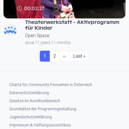
00:02:27
Theaterwerkstatt - Aktivprogramm
für Kinder
Open Space
since 11 years 11 months
Seitennummerierung
Seite
Seite
Next page
Last page
1
2
››
Last »
Footer 1
Charta für Community Fernsehen in Österreich
Datenschutzerklärung
Gesetze im Rundfunkbereich
Grundsätze der Programmgestaltung
Jugendschutzerklärung
Impressum & Haftungsausschluss