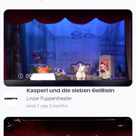
00:41:28
Kasperl und die sieben Geißlein
Linzer Puppentheater
since 1 year 5 months