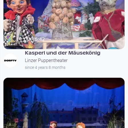
00:46:42
Kasperl und der Mäusekönig
Linzer Puppentheater
since 4 years 8 months