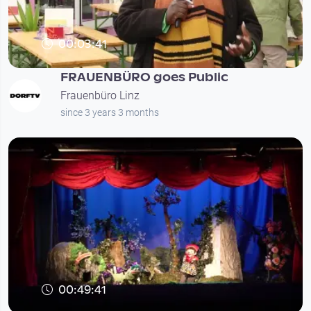
00:03:41
FRAUENBÜRO goes Public
Frauenbüro Linz
since 3 years 3 months
00:49:41