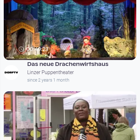
00:49:23
Das neue Drachenwirtshaus
Linzer Puppentheater
since 2 years 1 month