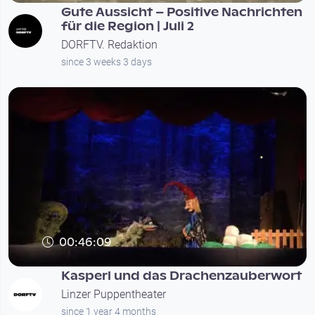
Gute Aussicht – Positive Nachrichten
für die Region | Juli 2
DORFTV. Redaktion
since 3 weeks 3 days
00:46:09
Kasperl und das Drachenzauberwort
Linzer Puppentheater
since 1 year 4 months