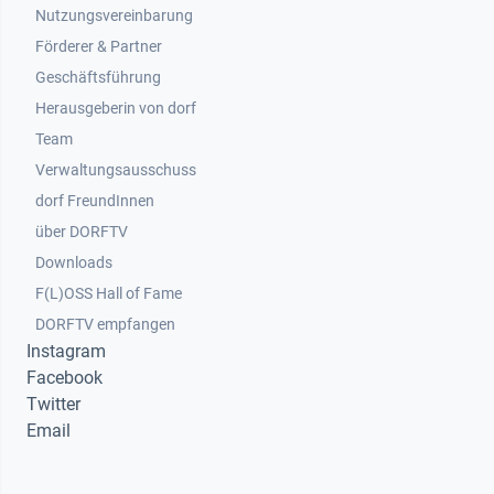
Nutzungsvereinbarung
Footer 2
Förderer & Partner
Geschäftsführung
Herausgeberin von dorf
Team
Verwaltungsausschuss
dorf FreundInnen
Footer 3
über DORFTV
Downloads
F(L)OSS Hall of Fame
Footer 4
DORFTV empfangen
Instagram
Facebook
Twitter
Email