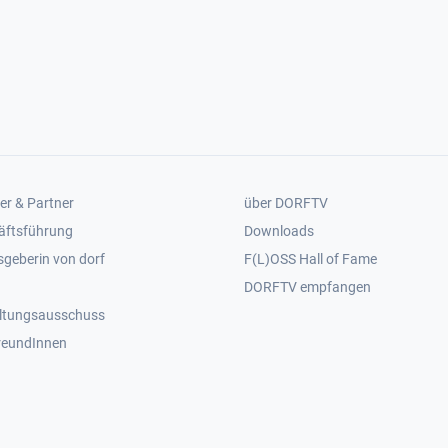
er 2
Footer 3
er & Partner
über DORFTV
äftsführung
Downloads
geberin von dorf
F(L)OSS Hall of Fame
Footer 4
DORFTV empfangen
ltungsausschuss
reundInnen