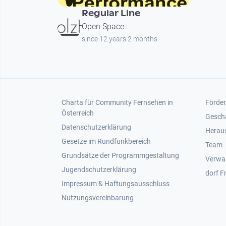
Regular Line
Open Space
since 12 years 2 months
Footer 1
Foot
Charta für Community Fernsehen in
Förder
Österreich
Gesch
Datenschutzerklärung
Heraus
Gesetze im Rundfunkbereich
Team
Grundsätze der Programmgestaltung
Verwa
Jugendschutzerklärung
dorf F
Impressum & Haftungsausschluss
Nutzungsvereinbarung