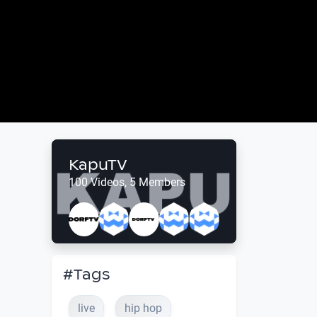
KapuTV
100 Videos, 5 Members
#Tags
live
hip hop