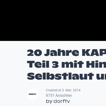
20 Jahre KA
Teil 3 mit H
Selbstlaut 
Created at 5. Mar. 2014
8751 Ansichten
by
dorftv