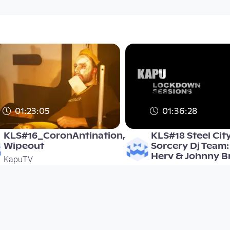
01:23:05
01:36:28
KLS#16_CoronAntination,
KLS#18 Steel Cit
Wipeout
Sorcery Dj Team:
Herv & Johnny B
KapuTV
KapuTV
since 6 years 2 months
since 6 years 2 months