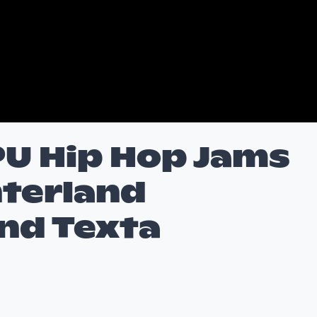
PU Hip Hop Jams
interland
und Texta