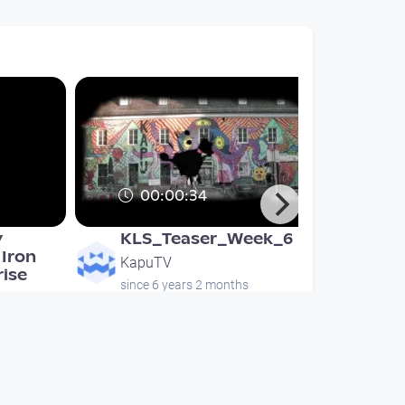
00:00:34
y
KLS_Teaser_Week_6
 Iron
KapuTV
rise
since 6 years 2 months