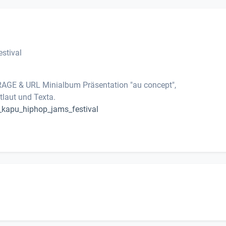
stival
GE & URL Minialbum Präsentation "au concept",
laut und Texta.
_kapu_hiphop_jams_festival