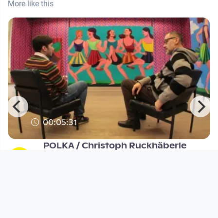
More like this
00:05:31
POLKA / Christoph Ruckhäberle
MKH-TV
since 12 years 6 months