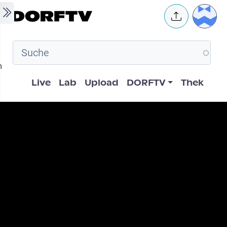
Skip to main content
User 
m
Hauptnavigation
Live
Lab
Upload
DORFTV
Thek