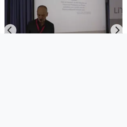
01:14:28
OC13 - Hans Hellfried Wedenig -
Offene und freie Schulbücher
Open Commons Linz
since 13 years 2 months
Footer 1
Charta für Community Fernsehen in Österreich
Datenschutzerklärung
Gesetze im Rundfunkbereich