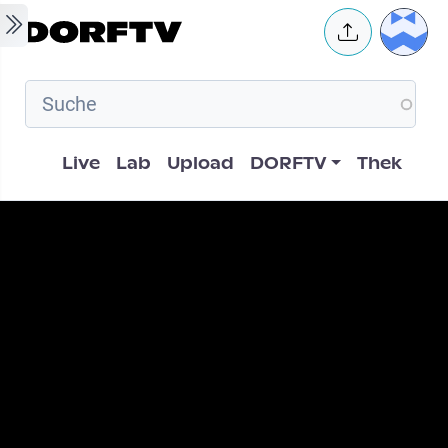
Skip to main content
User 
Hauptnavigation
Live
Lab
Upload
DORFTV
Thek