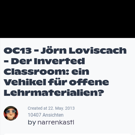
OC13 - Jörn Loviscach
- Der Inverted
Classroom: ein
Vehikel für offene
Lehrmaterialien?
Created at 22. May. 2013
10407 Ansichten
by
narrenkastl