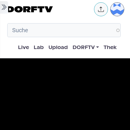
Skip to main content
User 
Hauptnavigation
Live
Lab
Upload
DORFTV
Thek