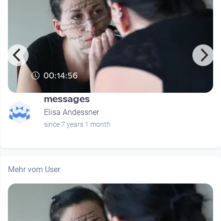
00:14:56
messages
Elisa Andessner
since 7 years 1 month
Mehr vom User