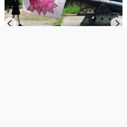
00:01:34
BANG - Elisa Andessner
Elisa Andessner
since 2 months
Footer 1
Charta für Community Fernsehen in Österreich
Datenschutzerklärung
Gesetze im Rundfunkbereich
Grundsätze der Programmgestaltung