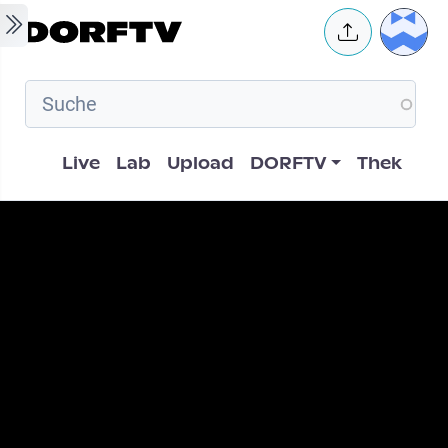
Skip to main content
User 
Hauptnavigation
Live
Lab
Upload
DORFTV
Thek