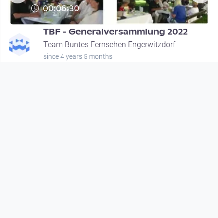
00:06:30
e
TBF - Generalversammlung 2022
Team Buntes Fernsehen Engerwitzdorf
since 4 years 5 months
Footer 1
Charta für Community Fernsehen in Österreich
Datenschutzerklärung
Gesetze im Rundfunkbereich
Grundsätze der Programmgestaltung
Jugendschutzerklärung
Impressum & Haftungsausschluss
Nutzungsvereinbarung
Footer 2
Förderer & Partner