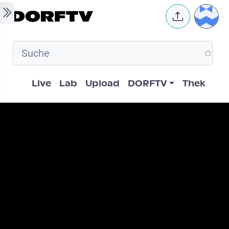
Skip to main content
User 
Hauptnavigation
Live
Lab
Upload
DORFTV
Thek