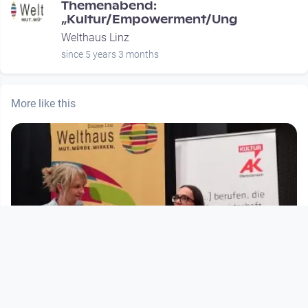
Themenabend:
„Kultur/Empowerment/Ung
Welthaus Linz
since 5 years 3 months
More like this
00:37:35
FERNSICHT 25 - ALBANIEN & Kosovo: