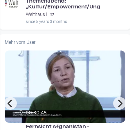
Themenabend:
„Kultur/Empowerment/Ung
Welthaus Linz
since 5 years 3 months
Mehr vom User
00:30:45
Fernsicht Afghanistan -