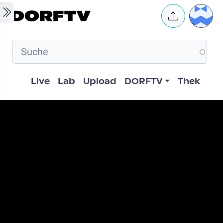
Skip to main content
User 
Hauptnavigation
Live
Lab
Upload
DORFTV
Thek