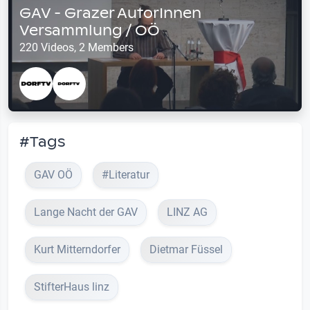
GAV - Grazer AutorInnen
Versammlung / OÖ
220 Videos, 2 Members
#Tags
GAV OÖ
#Literatur
Lange Nacht der GAV
LINZ AG
Kurt Mitterndorfer
Dietmar Füssel
StifterHaus linz