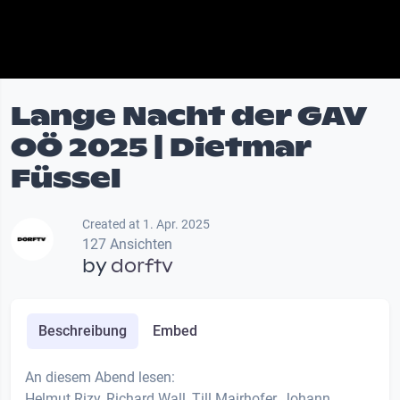
Lange Nacht der GAV
OÖ 2025 | Dietmar
Füssel
Created at 1. Apr. 2025
127 Ansichten
by
dorftv
Beschreibung
Embed
An diesem Abend lesen:
Helmut Rizy, Richard Wall, Till Mairhofer, Johann