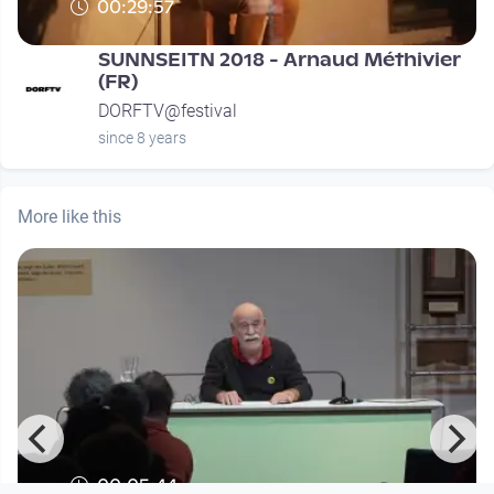
00:29:57
SUNNSEITN 2018 - Arnaud Méthivier
(FR)
DORFTV@festival
since 8 years
More like this
00:05:44