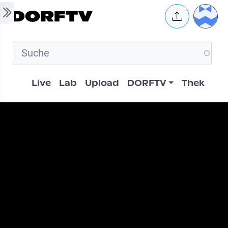
Skip to main content
User 
Hauptnavigation
Live
Lab
Upload
DORFTV
Thek