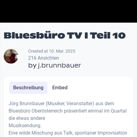
Bluesbüro TV I Teil 10
Created at 10. Mar. 2025
216 Ansichten
by
j.brunnbauer
Beschreibung
Embed
Jörg Brunnbauer (Musiker, Veranstalter) aus dem
Bluesbüro Oberösterreich präsentiert einmal im Quartal
die etwas andere
Musiksendung.
Eine wilde Mischung aus Talk, spontaner Improvisation