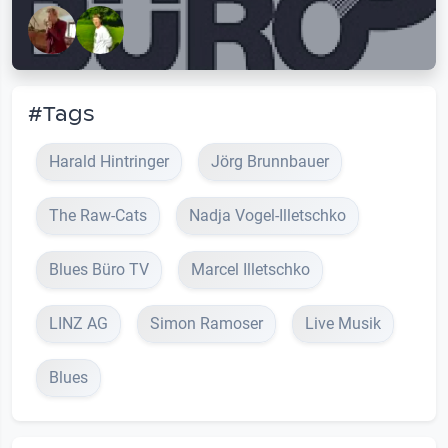
#Tags
Harald Hintringer
Jörg Brunnbauer
The Raw-Cats
Nadja Vogel-Illetschko
Blues Büro TV
Marcel Illetschko
LINZ AG
Simon Ramoser
Live Musik
Blues