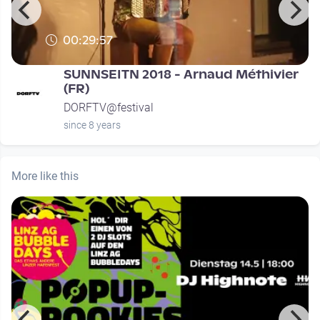
00:29:57
SUNNSEITN 2018 - Arnaud Méthivier
(FR)
DORFTV@festival
since 8 years
More like this