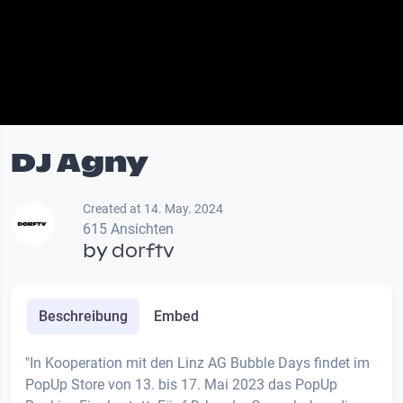
DJ Agny
Created at 14. May. 2024
615 Ansichten
by
dorftv
Beschreibung
Embed
"In Kooperation mit den Linz AG Bubble Days findet im
PopUp Store von 13. bis 17. Mai 2023 das PopUp