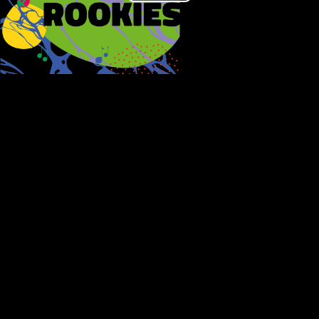
Play
Video