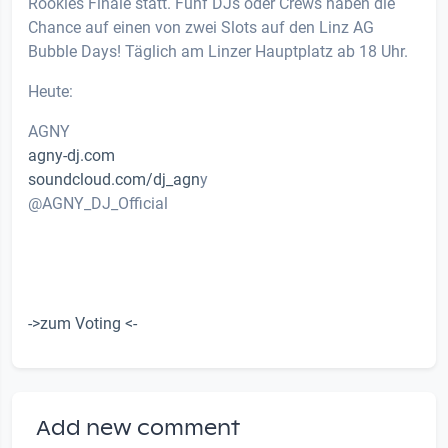
Rookies Finale statt. Fünf DJs oder Crews haben die
Chance auf einen von zwei Slots auf den Linz AG
Bubble Days! Täglich am Linzer Hauptplatz ab 18 Uhr.
Heute:
AGNY
agny-dj.com
soundcloud.com/dj_agn
y
@AGNY_DJ_Official
->zum Voting <-
Add new comment