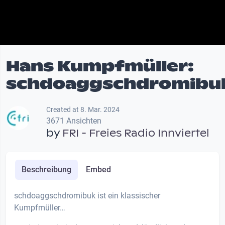
Hans Kumpfmüller:
schdoaggschdromibu
Created at 8. Mar. 2024
3671 Ansichten
by
FRI - Freies Radio Innviertel
Beschreibung
Embed
schdoaggschdromibuk ist ein klassischer
Kumpfmüller…