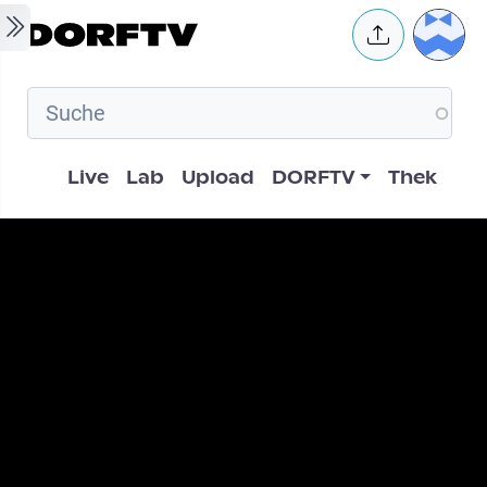
Skip to main content
User 
Hauptnavigation
Live
Lab
Upload
DORFTV
Thek