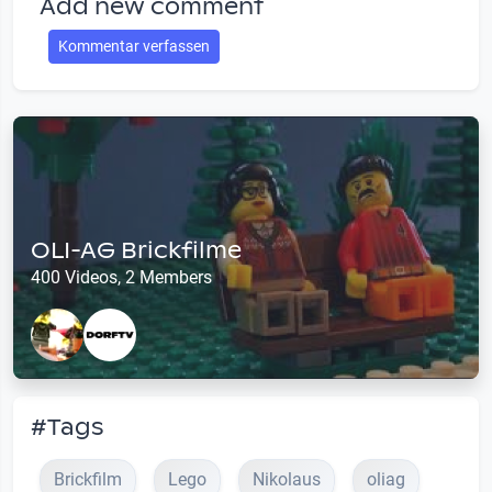
Add new comment
Kommentar verfassen
OLI-AG Brickfilme
400 Videos, 2 Members
#Tags
Brickfilm
Lego
Nikolaus
oliag