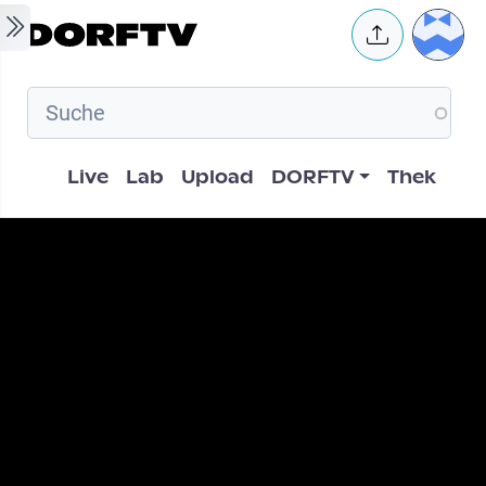
Skip to main content
User 
Hauptnavigation
Live
Lab
Upload
DORFTV
Thek