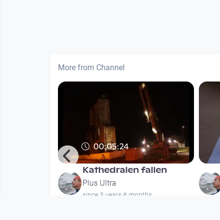
More from Channel
00:05:24
enen
Kathedralen fallen
ch
Plus Ultra
l 3
since 3 years 6 months