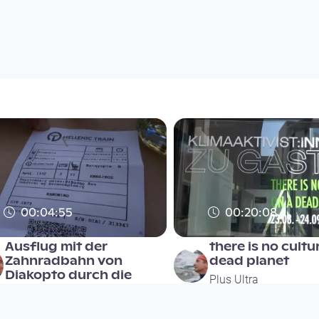
00:04:55
00:20:08
Ausflug mit der
there is no cultu
Zahnradbahn von
dead planet
Diakopto durch die
Plus Ultra
Vouraikos
since 2 years 11 months
Plus Ultra