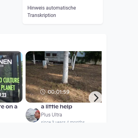
Hinweis automatische
Transkription
00:01:59
re on a
a little help
Plus Ultra
since 3 years 4 months