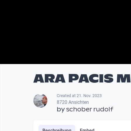
ARA PACIS 
Created at 21. Nov. 2023
8720 Ansichten
by
schober rudolf
Beschreibung
Embed