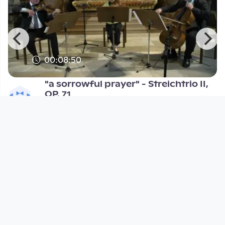
00:08:50
"a sorrowful prayer" - Streichtrio II,
OP. 71
Open Space
since 2 years
Footer 1
Charta für Community Fernsehen in Österreich
Datenschutzerklärung
Gesetze im Rundfunkbereich
Grundsätze der Programmgestaltung
Jugendschutzerklärung