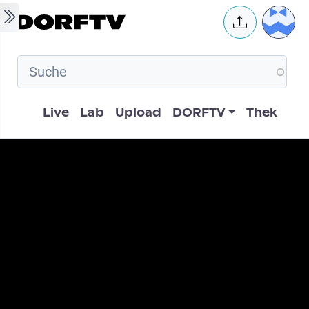
Skip to main content
User 
Hauptnavigation
Live
Lab
Upload
DORFTV
Thek