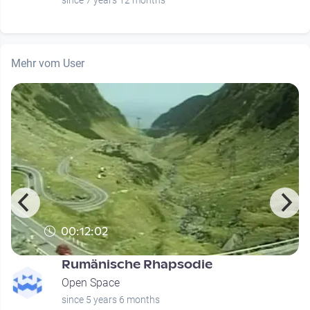
Mehr vom User
00:12:02
Rumänische Rhapsodie
Open Space
since 5 years 6 months