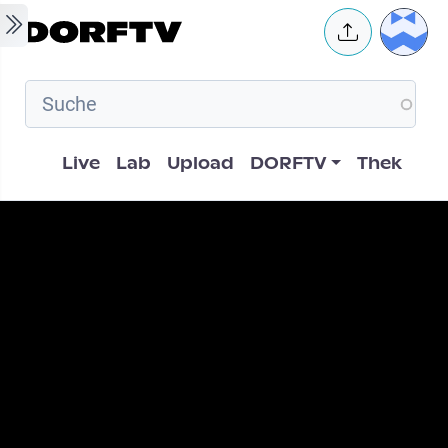
Skip to main content
User 
Hauptnavigation
Live
Lab
Upload
DORFTV
Thek