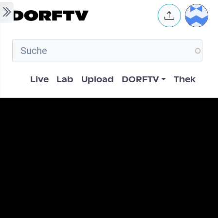
Skip to main content
User 
Hauptnavigation
Live
Lab
Upload
DORFTV
Thek