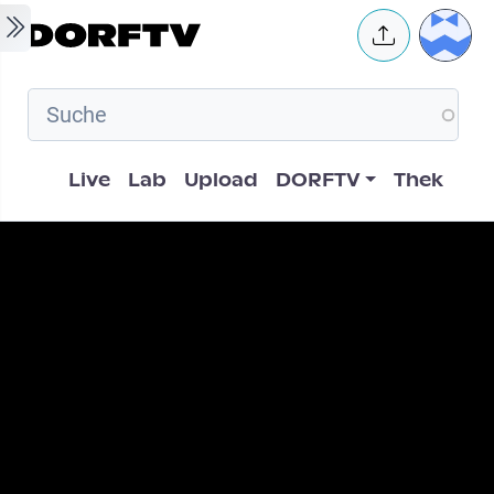
Skip to main content
User 
Hauptnavigation
Live
Lab
Upload
DORFTV
Thek