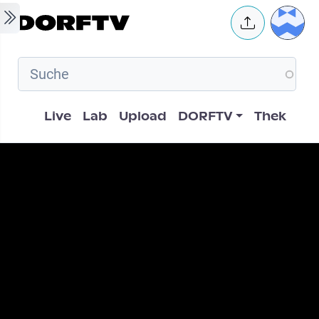
Skip to main content
User 
Hauptnavigation
Live
Lab
Upload
DORFTV
Thek