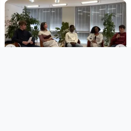
00:15:58
t
Ernährung + Energydrinks -
Schüler*innen Sendung
DORFTV Lab
since 2 years 4 months
Footer 1
Charta für Community Fernsehen in Österreich