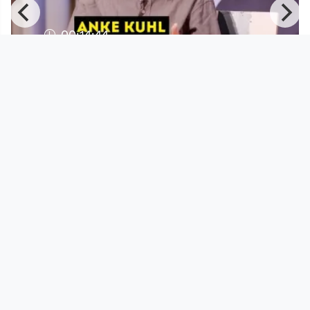
00:14:44
ANKE KUHL - 10 Minuten Kunst
1
erklären // Studio 17
MKH-TV
since 4 years 10 months
Footer 1
Charta für Community Fernsehen in Österreich
Datenschutzerklärung
Gesetze im Rundfunkbereich
Grundsätze der Programmgestaltung
Jugendschutzerklärung
Impressum & Haftungsausschluss