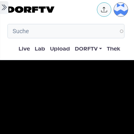
Skip to main content
User 
Hauptnavigation
Live
Lab
Upload
DORFTV
Thek