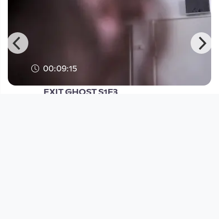
00:09:15
EXIT GHOST S1F3
irreality.tv
since 3 years 11 months
Footer 1
Charta für Community Fernsehen in Österreich
Datenschutzerklärung
Gesetze im Rundfunkbereich
Grundsätze der Programmgestaltung
Jugendschutzerklärung