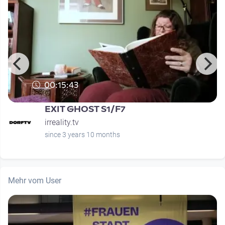
00:15:43
EXIT GHOST S1/F7
irreality.tv
since 3 years 10 months
Mehr vom User