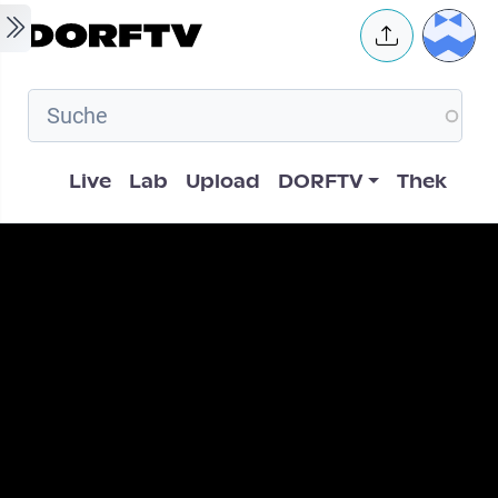
Skip to main content
User 
Hauptnavigation
Live
Lab
Upload
DORFTV
Thek