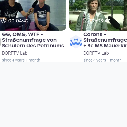
00:04:42
00:03:47
GG, OMG, WTF -
Corona -
Straßenumfrage von
Straßenumfrage
Schülern des Petrinums
+ 3c MS Mauerki
DORFTV Lab
DORFTV Lab
since 4 years 1 month
since 4 years 1 month
00:04:11
00:05:47