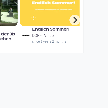
Endlich Sommer!
 der 3b
DORFTV Lab
rchen
since 5 years 2 months
00:13:13