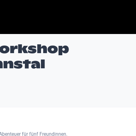
workshop
nnstal
Abenteuer für fünf Freundinnen.