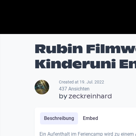
Rubin Film
Kinderuni E
Created at 19. Jul. 2022
437 Ansichten
by
zeckreinhard
Beschreibung
Embed
Ein Aufenthalt im Feriencamp wird zu einem 