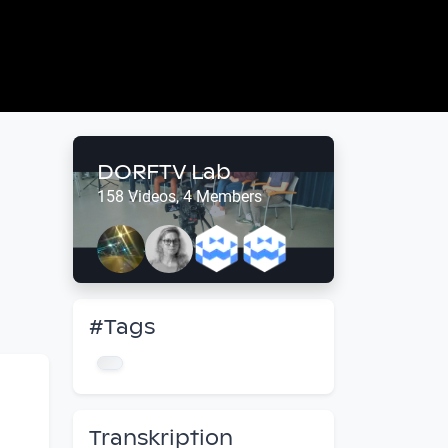
DORFTV Lab
158 Videos, 4 Members
#Tags
Transkription