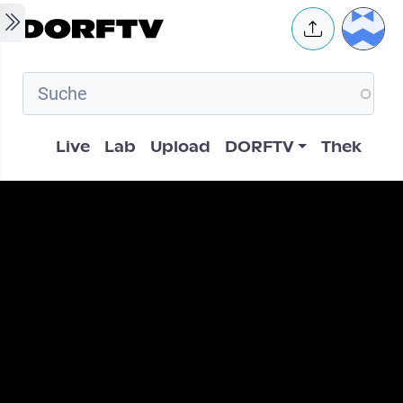
Skip to main content
User 
Hauptnavigation
Live
Lab
Upload
DORFTV
Thek