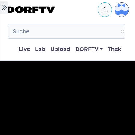
Skip to main content
User 
Hauptnavigation
Live
Lab
Upload
DORFTV
Thek