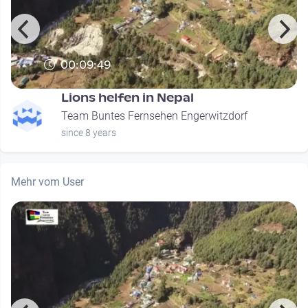
00:09:49
Lions helfen in Nepal
Team Buntes Fernsehen Engerwitzdorf
since 8 years
Mehr vom User