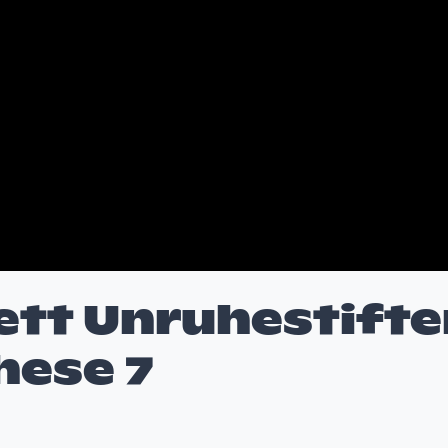
tt Unruhestifte
hese 7