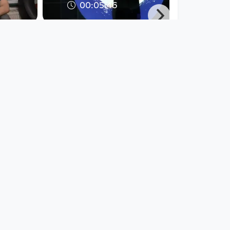
00:05:46
- Dean
LAS DOS CARAS –
Premiere (Ausschnitt)
Open Space
since 9 years 4 months
00:14:39