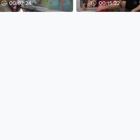
00:02:24
00:15:22
so a spüh
CGS Podcast#14
Lister_english
Open Space
Open Space
since 9 years 4 months
since 9 years 4 months
00:05:44
00:03:01