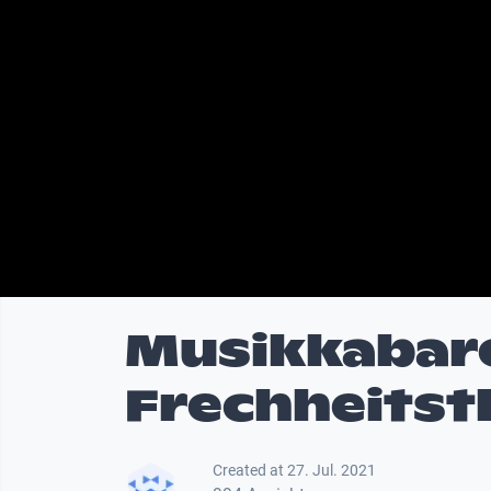
Musikkabare
Frechheitst
Created at 27. Jul. 2021