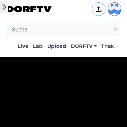
Skip to main content
User 
Hauptnavigation
Live
Lab
Upload
DORFTV
Thek