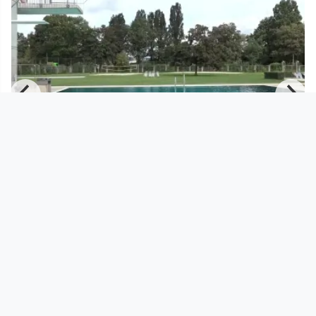
00:36:51
24 STUNDEN LINZ - Parkbad
24 STUNDEN LINZ
since 5 years 10 months
Footer 1
Charta für Community Fernsehen in Österreich
Datenschutzerklärung
Gesetze im Rundfunkbereich