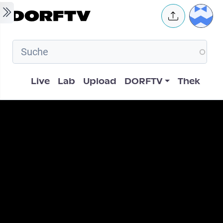
Skip to main content
User 
Hauptnavigation
Live
Lab
Upload
DORFTV
Thek