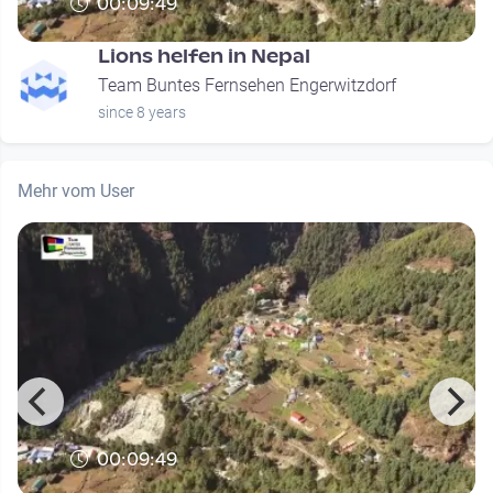
00:09:49
Lions helfen in Nepal
Team Buntes Fernsehen Engerwitzdorf
since 8 years
Mehr vom User
00:09:49