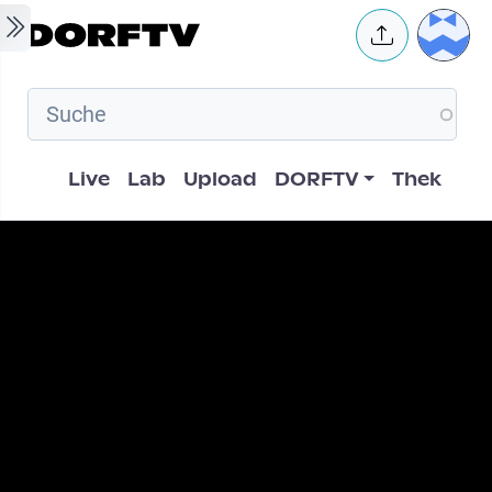
Skip to main content
User 
Hauptnavigation
Live
Lab
Upload
DORFTV
Thek