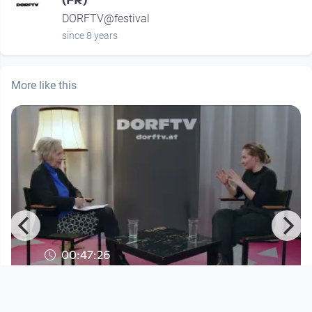
(FR)
DORFTV@festival
since 8 years
More like this
00:47:26
Literatur im Dorf - Teresa Dopler
Literatur im Dorf