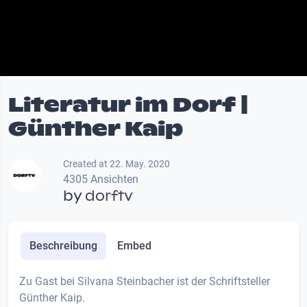
Literatur im Dorf |
Günther Kaip
Created at 22. May. 2020
4305 Ansichten
by
dorftv
Beschreibung
Embed
Zu Gast bei Silvana Steinbacher ist der Schriftsteller
Günther Kaip.