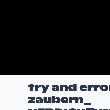
try and err
zaubern_