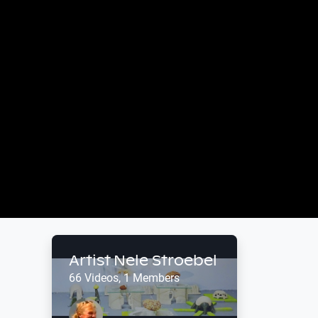
h
Artist Nele Stroebel
66 Videos, 1 Members