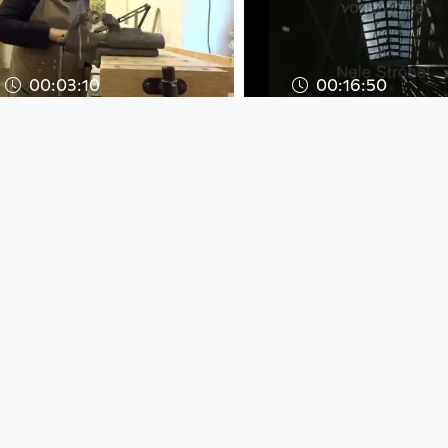
00:03:10
00:16:50
resilienz im schlachthof
Nele Ströbel: Fr
oder knochenarbeit in
Arbeiten_ "stadt
coronazeiten
töne"_"vogelwo
Artist Nele Stroebel
Artist Nele Stroebel
since 6 years 2 months
since 5 years 5 months