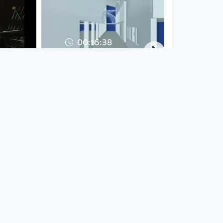
00:16:38
ühe
channel_trias_Flächenöffnungen
 der
der welt Raumproj
lke"_
Artist Nele Stroebel
since 5 years 5 months