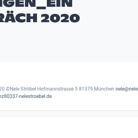
NGEN_EIN
ÄCH 2020
©Nele Ströbel Hofmannstrasse 5 81379 München
nele@nele
nz80337-nelestroebel.de