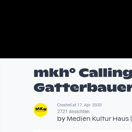
mkh° Calling
Gatterbaue
Created at 17. Apr. 2020
2721 Ansichten
by
Medien Kultur Haus 