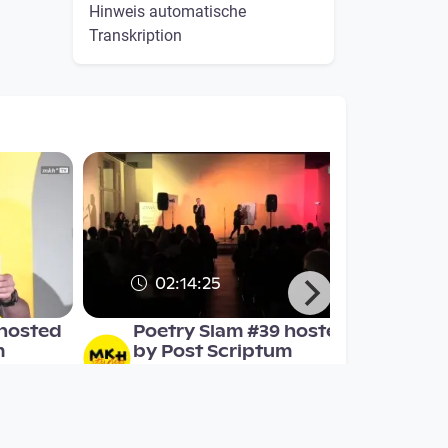
Hinweis automatische
Transkription
02:14:25
 hosted
Poetry Slam #39 hosted
m
by Post Scriptum
MKH-TV
since 7 years 5 months