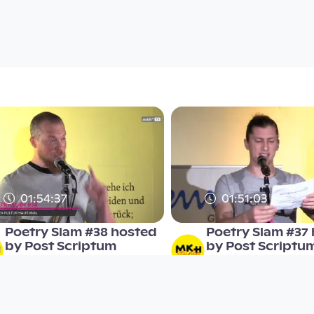
01:54:37
01:51:03
Poetry Slam #38 hosted
Poetry Slam #37
by Post Scriptum
by Post Scriptu
MKH-TV
MKH-TV
since 7 years 6 months
since 7 years 6 months