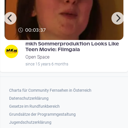
00:03:37
mkh Sommerproduktion Looks Like
Teen Movie: Filmgala
Open Space
since 15 years 6 months
Footer 1
Charta für Community Fernsehen in Österreich
Datenschutzerklärung
Gesetze im Rundfunkbereich
Grundsätze der Programmgestaltung
Jugendschutzerklärung