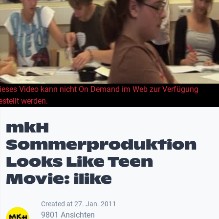
ieses Video kann nicht On Demand im Web zur Verfügung
estellt werden.
mkH
Sommerproduktion
Looks Like Teen
Movie: ilike
Created at 27. Jan. 2011
9801 Ansichten