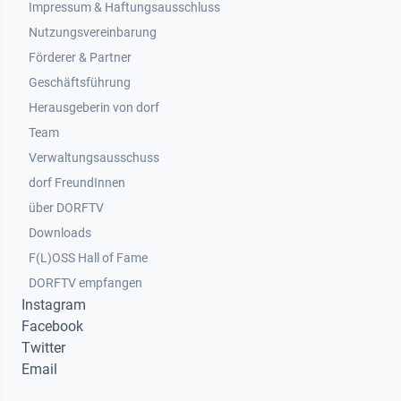
Impressum & Haftungsausschluss
Nutzungsvereinbarung
Footer 2
Förderer & Partner
Geschäftsführung
Herausgeberin von dorf
Team
Verwaltungsausschuss
dorf FreundInnen
Footer 3
über DORFTV
Downloads
F(L)OSS Hall of Fame
Footer 4
DORFTV empfangen
Instagram
Facebook
Twitter
Email