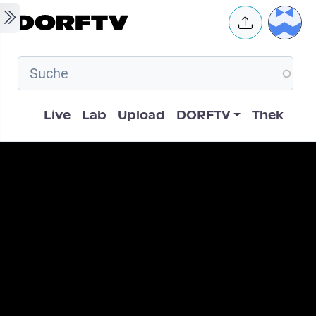
Skip to main content
User 
Hauptnavigation
Live
Lab
Upload
DORFTV
Thek