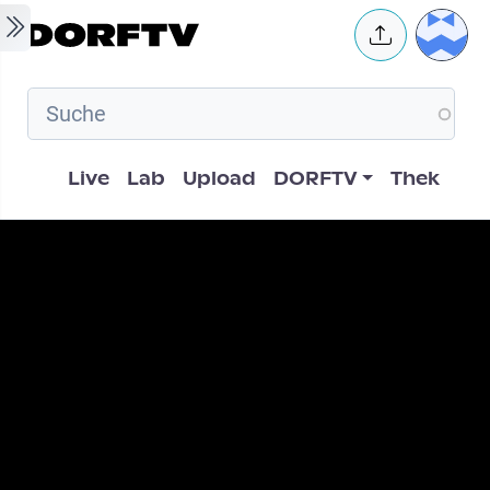
Skip to main content
User 
Hauptnavigation
Live
Lab
Upload
DORFTV
Thek