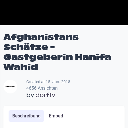
Afghanistans
Schätze -
Gastgeberin Hanifa
Wahid
Created at 15. Jun. 2018
4656 Ansichten
by
dorftv
Beschreibung
Embed