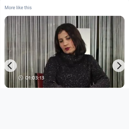
More like this
01:03:13
Afghanistans Schätze - Gastgeberin
Hanifa Wahid
Ganjineye Afghanistan - Afghanistans Schätze
since 8 years 5 months