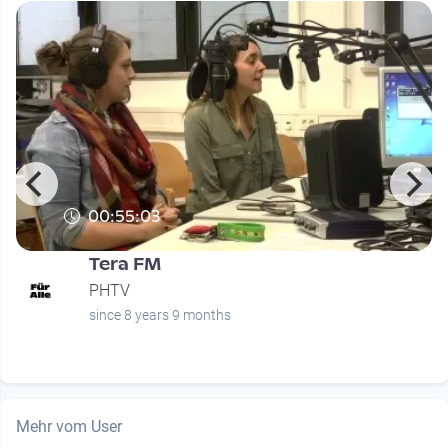
00:55:03
Tera FM
PHTV
since 8 years 9 months
Mehr vom User