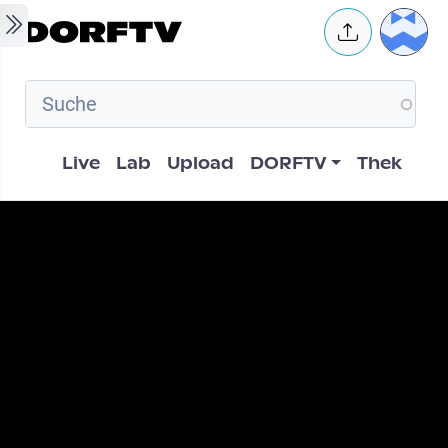
Skip to main content
User 
Hauptnavigation
Live
Lab
Upload
DORFTV
Thek