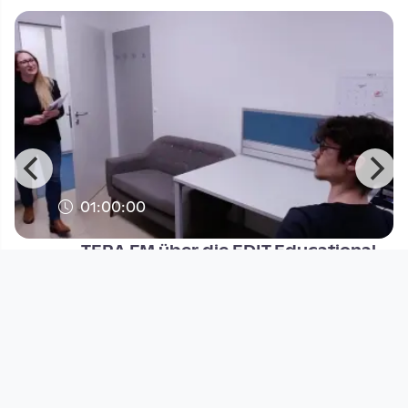
01:00:00
TERA FM über die EDIT Educational
Video Challenge 2023
PHTV
since 2 years 8 months
Footer 1
Charta für Community Fernsehen in Österreich