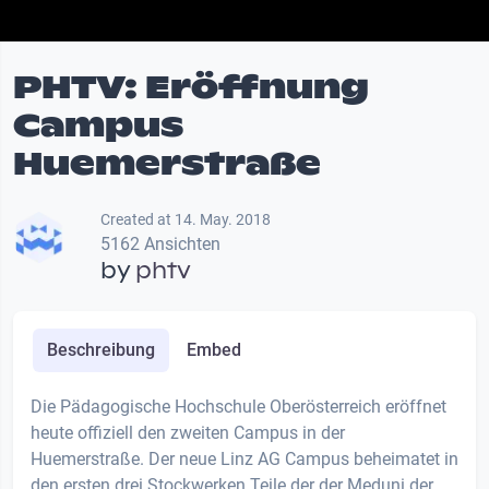
PHTV: Eröffnung
Campus
Huemerstraße
Created at 14. May. 2018
5162 Ansichten
by
phtv
Beschreibung
Embed
Die Pädagogische Hochschule Oberösterreich eröffnet
heute offiziell den zweiten Campus in der
Huemerstraße. Der neue Linz AG Campus beheimatet in
den ersten drei Stockwerken Teile der der Meduni der