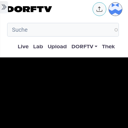
Skip to main content
User 
Hauptnavigation
Live
Lab
Upload
DORFTV
Thek